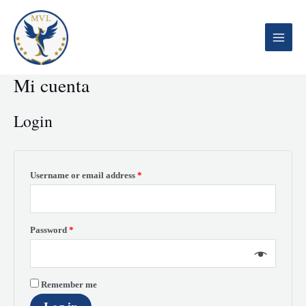
Ir
al
contenido
Main
Menu
Mi cuenta
Login
Username or email address
*
Password
*
Remember me