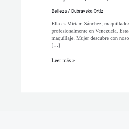
Belleza
/
Dubravska Ortíz
Ella es Miriam Sánchez, maquillado
profesionalmente en Venezuela, Estad
maquillaje. Mujer descubre con nosot
[…]
Mujeres
Leer más »
que
inspiran…