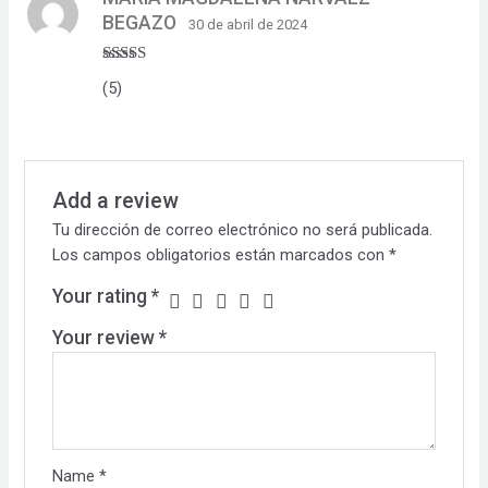
BEGAZO
30 de abril de 2024
Rated
5
out
(5)
of 5
Add a review
Tu dirección de correo electrónico no será publicada.
Los campos obligatorios están marcados con
*
Your rating
*
Your review
*
Name
*