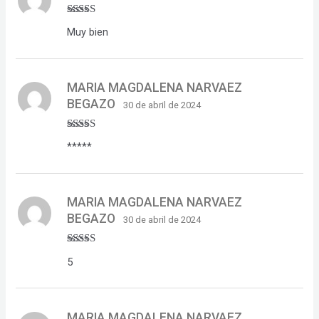
Rated
5
out
Muy bien
of 5
MARIA MAGDALENA NARVAEZ
BEGAZO
30 de abril de 2024
Rated
5
out
*****
of 5
MARIA MAGDALENA NARVAEZ
BEGAZO
30 de abril de 2024
Rated
5
out
5
of 5
MARIA MAGDALENA NARVAEZ