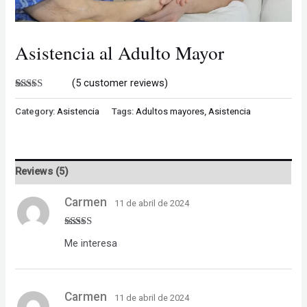
Asistencia al Adulto Mayor
(
5
customer reviews)
Rated
5
5.00
out of 5
Category:
Asistencia
Tags:
Adultos mayores
,
Asistencia
based on
customer
ratings
Reviews (5)
Carmen
11 de abril de 2024
Rated
5
out
Me interesa
of 5
Carmen
11 de abril de 2024